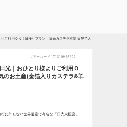
様よりご利用ＯＫ！日帰りプラン｜日光カステラ本舗 日光で人
ツアーコード
171310HSP209
 日光｜おひとり様よりご利用Ｏ
気のお土産(金箔入りカステラ&羊
旅行に外せない世界遺産で有名な「日光東照宮」