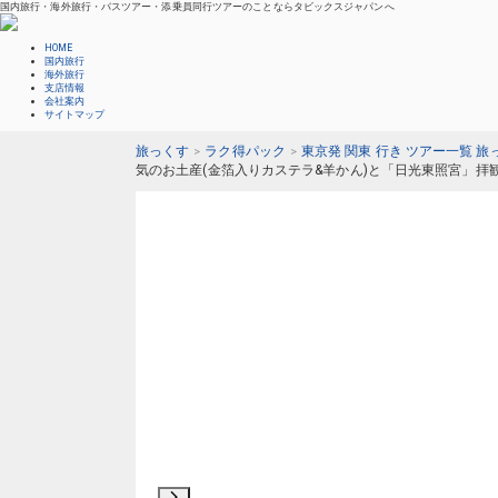
国内旅行・海外旅行・バスツアー・添乗員同行ツアーのことならタビックスジャパンへ
HOME
国内旅行
海外旅行
支店情報
会社案内
サイトマップ
旅っくす
ラク得パック
東京発 関東 行き ツアー一覧 旅
気のお土産(金箔入りカステラ&羊かん)と「日光東照宮」拝