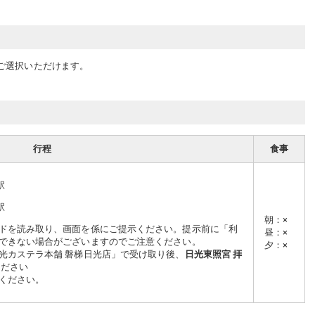
ご選択いただけます。
行程
食事
駅
駅
朝
：
×
ドを読み取り、画面を係にご提示ください。提示前に「利
昼
：
×
できない場合がございますのでご注意ください。
夕
：
×
光カステラ本舗 磐梯日光店」で受け取り後、
日光東照宮 拝
ください
ください。