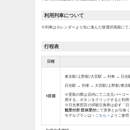
利用列車について
※列車はカレンダーより先に進んだ便選択画面にて
行程表
日程
東京駅/上野駅/大宮駅 → 列車 → 日光
日光駅 → 列車 → 大宮駅/上野駅/東京
※受取の際は店内にて二次元バーコー
1日目
用する」ボタンをクリックすると利用
※日光東照宮の拝観引換券は必ず「日
観受付所 団体受付
にて実券とお引換
モデルプランは
＜こちら＞
よりご参照