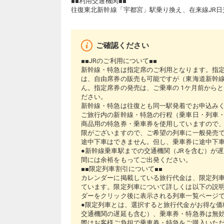
■■利用交通機関■■
往復東北新幹線「宇都宮」駅乗り換え、在来線JR日
ご確認ください
■■JRのご利用について■■
新幹線・特急は指定席のご利用となります。指
は、自由席券の販売も可能ですが（東海道新幹線
ん。指定席券の発売は、ご乗車の 1ケ月前から
ださい。
新幹線・特急は往復とも同一駅発着でお申込み
ご旅行内の新幹線・特急の行程（乗車日・列車・
商品用の特急券・乗車券を使用していますので、
限がございますので、ご希望の列車に一般発売
途中下車はできません。但し、乗車券に途中下
●新幹線乗車駅までの交通機関（JRを含む）が
間には余裕をもってご出発ください。
■■限定列車割引について■■
カレンダーに掲載している旅行代金は、限定列
ています。限定列車について詳しくは以下の説
ダーをクリック後に表示される列車一覧ページ
●限定列車とは、選択すると旅行代金がお得な価
交通機関の遅延も含む）、乗車券・特急券は無
際はお客様ご負担で乗車券・特急をご購入いた