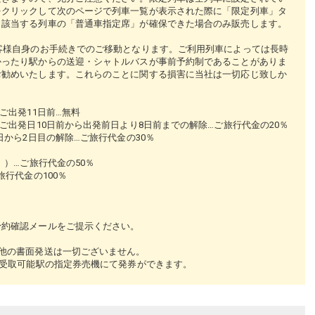
をクリックして次のページで列車一覧が表示された際に「限定列車」タ
、該当する列車の「普通車指定席」が確保できた場合のみ販売します。
客様自身のお手続きでのご移動となります。ご利用列車によっては長時
かったり駅からの送迎・シャトルバスが事前予約制であることがありま
お勧めいたします。これらのことに関する損害に当社は一切応じ致しか
ご出発11日前…無料
ご出発日10日前から出発前日より8日前までの解除…ご旅行代金の20％
日から2日目の解除…ご旅行代金の30％
。）…ご旅行代金の50％
行代金の100％
■■
予約確認メールをご提示ください。
他の書面発送は一切ございません。
り受取可能駅の指定券売機にて発券ができます。