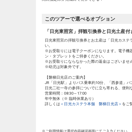
このツアーで選べるオプション
「日光東照宮」拝観引換券と日光土産付
日光東照宮の拝観引換券とお土産は「日光カステ
い。
※お受取りには電子クーポンになります。電子機
ン・タブレットをご持参ください。
※お受取りにならなかった際の返金はございませ
※幼児は対象外です。
【磐梯日光店のご案内】
JR「日光駅」よりバス乗車約10分、「西参道」バ
日光二社一寺の参拝についでに立ち寄れる、便利
営業時間：08:30～17:00
年中無休（※ 臨時休業あり）
詳しくは
＜日光カステラ本舗 磐梯日光店＞
をご
※ご利用情報は選択内容確認画面にてご入力ください。