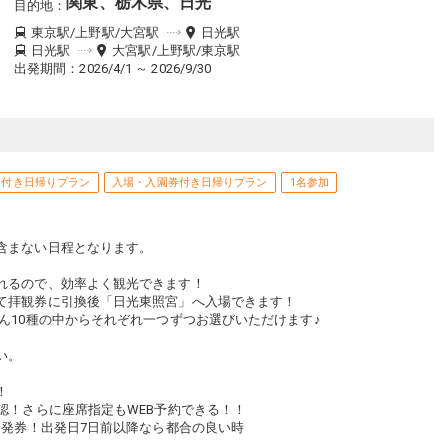
関東、栃木県、日光
目的地
：
東京駅/上野駅/大宮駅
日光駅
日光駅
大宮駅/上野駅/東京駅
出発期間：2026/4/1 ～ 2026/9/30
ツ付き日帰りプラン
入場・入園券付き日帰りプラン
1名参加
含まない日程となります。
れるので、効率よく観光できます！
て拝観券に引換後「日光東照宮」へ入場できます！
ん10種の中からそれぞれ一つずつお選びいただけます♪
い。
！
認！さらに座席指定もWEB予約できる！！
に発券！出発日7日前以降なら都合の良い時