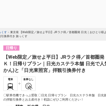
っくす
東京発 【Web限定／旅せよ平日】JRラク得／首都圏発 日光｜おひとり
観引換券付き 旅っくす
日帰り
【Web限定／旅せよ平日】JRラク得／首都圏発
Ｋ！日帰りプラン｜日光カステラ本舗 日光で人
かん)と「日光東照宮」拝観引換券付き
電車
食事なし
〇駅券売機できっぷ受取 〇日光 日帰りプラン 日光カステラ本舗 日光
の拝観引換券とお土産付き！初詣にぜひご利用ください！