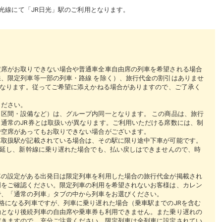
光線にて「JR日光」駅のご利用となります。
定席がお取りできない場合や普通車全車自由席の列車を希望される場合
、限定列車等一部の列車・路線 を除く）、旅行代金の割引はありませ
となります。従ってご希望に添えかねる場合がありますので、ご了承く
ください。
区間・設備など）は、グループ内同一となります。 この商品は、旅行
通常のJR券とは取扱いが異なります。ご利用いただける席数には、制
で空席があってもお取りできない場合がございます。
車取扱駅が記載されている場合は、その駅に限り途中下車が可能です。
遅延し、新幹線に乗り遅れた場合でも、払い戻しはできませんので、時
車の設定がある出発日は限定列車を利用した場合の旅行代金が掲載され
明をご確認ください。限定列車の利用を希望されないお客様は、カレン
で、「通常の列車」タブの中から列車をお選びください。
格になる列車ですが、列車に乗り遅れた場合（乗車駅までのJRを含む
効となり後続列車の自由席や乗車券も利用できません。また乗り遅れの
だきますので、充分ご注意ください。限定列車は全列車に設定されてい