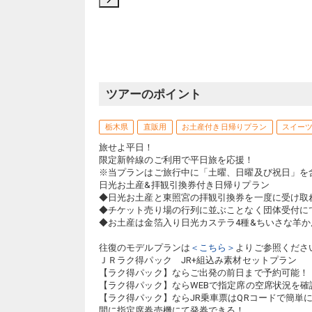
ツアーのポイント
栃木県
直販用
お土産付き日帰りプラン
スイー
旅せよ平日！
限定新幹線のご利用で平日旅を応援！
※当プランはご旅行中に「土曜、日曜及び祝日」を
日光お土産&拝観引換券付き日帰りプラン
◆日光お土産と東照宮の拝観引換券を一度に受け取
◆チケット売り場の行列に並ぶことなく団体受付に
◆お土産は金箔入り日光カステラ4種&ちいさな羊か
往復のモデルプランは
＜こちら＞
よりご参照くださ
ＪＲラク得パック JR+組込み素材セットプラン
【ラク得パック】ならご出発の前日まで予約可能！
【ラク得パック】ならWEBで指定席の空席状況を確
【ラク得パック】ならJR乗車票はQRコードで簡単
間に指定席券売機にて発券できる！