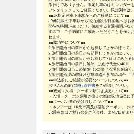
るわけでありません。限定列車のはカレンダー
ブをクリックしてご確認ください。限定列車は
■■JR指定列車下車駅からのご移動について■■
JR券記載の下車駅から宿泊施設や目的地へはお
間待ち時間が生じたり、接続する交通機関がな
すので、ご予約前にご確認いただくことを強く
ねます。
■■取消料について■■
1.旅行開始日の前日から起算してさかのぼって、
2.旅行開始日の前日から起算してさかのぼって、
3.旅行開始日の前日から起算して7日目にあたる
4.旅行開始日の前日に解除…ご旅行代金の40％
5.旅行開始日当日の解除（6に掲げる場合を除く
6.旅行開始後の解除及び無連絡不参加の場合…ご旅
■■申込前にご確認が必要なページについて
お申込みの前に
旅行条件書
をご確認ください。
■■観光（入場・クーポン類引き換えにつて■■
・入場・クーポン類引き換えの際は現地係員に
■■クーポン券の受け渡しについて■■
・本ツアーはＪR乗車票及び宿泊クーポン、その
JR乗車票はご旅行代金ご入金後、出発7日前よ