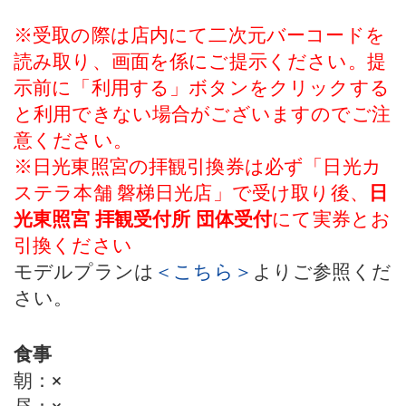
※受取の際は店内にて二次元バーコードを
読み取り、画面を係にご提示ください。提
示前に「利用する」ボタンをクリックする
と利用できない場合がございますのでご注
意ください。
※日光東照宮の拝観引換券は必ず「日光カ
ステラ本舗 磐梯日光店」で受け取り後、
日
光東照宮 拝観受付所 団体受付
にて実券とお
引換ください
モデルプランは
＜こちら＞
よりご参照くだ
さい。
食事
朝
：
×