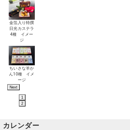
金箔入り特撰
日光カステラ
4種 イメー
ジ
ちいさな羊か
ん10種 イメ
ージ
Next
1
2
カレンダー