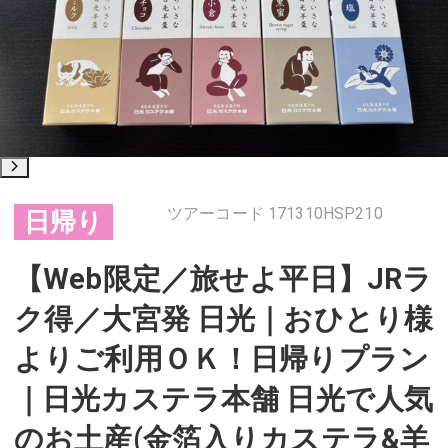
ツアーコード
171310HSP210
日帰り
【Web限定／旅せよ平日】JRラ
ク得／大宮発 日光｜おひとり様
よりご利用ＯＫ！日帰りプラン
｜日光カステラ本舗 日光で人気
のお土産(金箔入りカステラ&羊