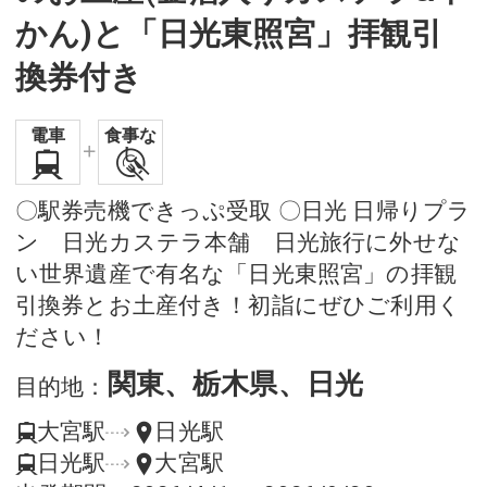
かん)と「日光東照宮」拝観引
換券付き
電車
食事な
し
〇駅券売機できっぷ受取 〇日光 日帰りプラ
ン 日光カステラ本舗 日光旅行に外せな
い世界遺産で有名な「日光東照宮」の拝観
引換券とお土産付き！初詣にぜひご利用く
ださい！
関東、栃木県、日光
目的地
：
大宮駅
日光駅
日光駅
大宮駅