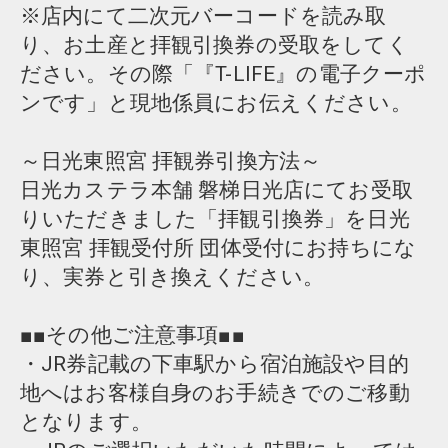
※店内にて二次元バーコードを読み取
り、お土産と拝観引換券の受取をしてく
ださい。その際「『T-LIFE』の電子クーポ
ンです」と現地係員にお伝えください。
～日光東照宮 拝観券引換方法～
日光カステラ本舗 磐梯日光店にてお受取
りいただきました「拝観引換券」を日光
東照宮 拝観受付所 団体受付にお持ちにな
り、実券と引き換えください。
■■その他ご注意事項■■
・JR券記載の下車駅から宿泊施設や目的
地へはお客様自身のお手続きでのご移動
となります。