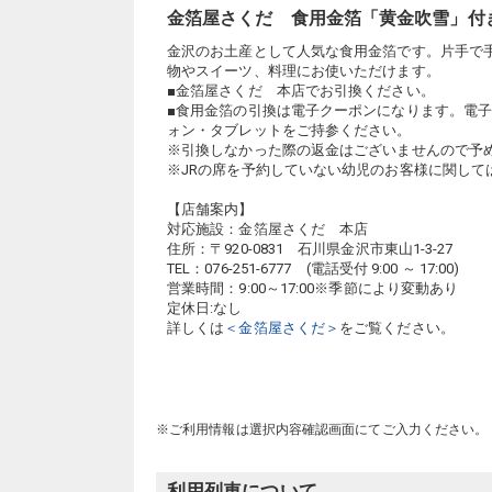
金箔屋さくだ 食用金箔「黄金吹雪」付
金沢のお土産として人気な食用金箔です。片手で
物やスイーツ、料理にお使いただけます。
■金箔屋さくだ 本店でお引換ください。
■食用金箔の引換は電子クーポンになります。電
ォン・タブレットをご持参ください。
※引換しなかった際の返金はございませんので予
※JRの席を予約していない幼児のお客様に関して
【店舗案内】
対応施設：金箔屋さくだ 本店
住所：〒920-0831 石川県金沢市東山1-3-27
TEL：076-251-6777 (電話受付 9:00 ～ 17:00)
営業時間：9:00～17:00※季節により変動あり
定休日:なし
詳しくは
＜金箔屋さくだ＞
をご覧ください。
※ご利用情報は選択内容確認画面にてご入力ください。
利用列車について