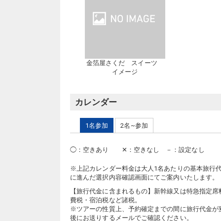
金箔屋さくだ スイーツ
イメージ
カレンダー
1名参加
2名~参加
◯
：
空きあり
✕
：
空きなし
－
：
設定なし
※上記カレンダー料金は大人1名あたりの基本旅行
に進んだ選択内容確認画面にてご案内いたします。
【旅行代金に含まれるもの】新幹線又は特急指定席
費税・宿泊税など諸税。
※ツアーの性質上、予約確定までの間に旅行代金が
後にお送りするメールでご確認ください。