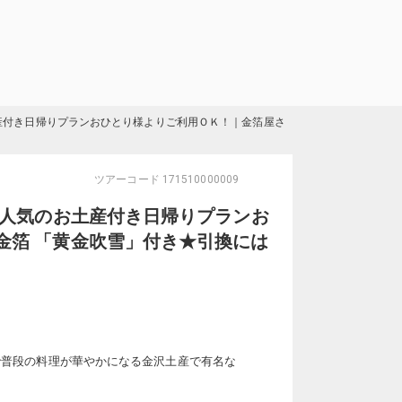
土産付き日帰りプランおひとり様よりご利用ＯＫ！｜金箔屋さ
ツアーコード
171510000009
で人気のお土産付き日帰りプランお
金箔 「黄金吹雪」付き★引換には
で普段の料理が華やかになる金沢土産で有名な