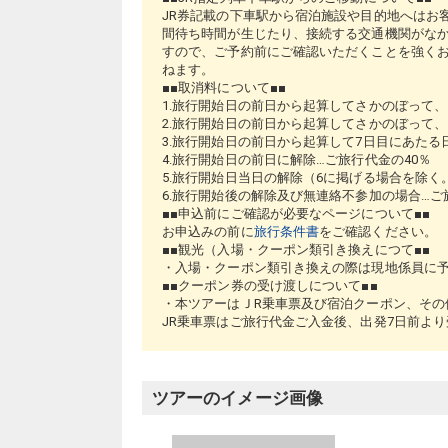
JR券記載の下車駅から宿泊施設や目的地へはお
間待ち時間が生じたり、接続する交通機関がな
すので、ご予約前にご確認いただくことを強く
ねます。
■■取消料について■■
1.旅行開始日の前日から起算してさかのぼって、
2.旅行開始日の前日から起算してさかのぼって、
3.旅行開始日の前日から起算して7日目にあたる
4.旅行開始日の前日に解除…ご旅行代金の40％
5.旅行開始日当日の解除（6に掲げる場合を除く
6.旅行開始後の解除及び無連絡不参加の場合…ご旅
■■申込前にご確認が必要なページについて
お申込みの前に
旅行条件書
をご確認ください。
■■観光（入場・クーポン類引き換えにつて■■
・入場・クーポン類引き換えの際は現地係員に
■■クーポン券の受け渡しについて■■
・本ツアーはＪR乗車票及び宿泊クーポン、その
JR乗車票はご旅行代金ご入金後、出発7日前よ
ツアーのイメージ画像