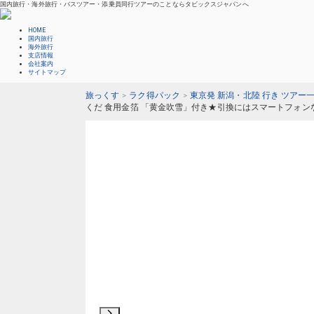
国内旅行・海外旅行・バスツアー・添乗員同行ツアーのことならタビックスジャパンへ
HOME
国内旅行
海外旅行
支店情報
会社案内
サイトマップ
旅っくす
ラク得パック
東京発 新潟・北陸 行き ツアー
くだ 食用金箔 「黄金吹雪」付き★引換にはスマートフォン