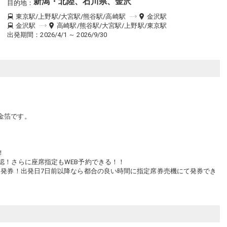
新潟・北陸、石川県、金沢
目的地
：
東京駅/上野駅/大宮駅/熊谷駅/高崎駅
金沢駅
金沢駅
高崎駅/熊谷駅/大宮駅/上野駅/東京駅
出発期間：2026/4/1 ～ 2026/9/30
金箔です。
。
！
認！さらに座席指定もWEB予約できる！！
に発券！出発日7日前以降なら都合の良い時間に指定席券売機にて発券でき