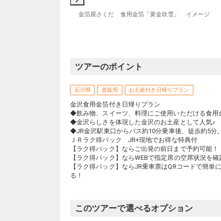
金箔屋さくだ 食用金箔「黄金吹雪」 イメージ
ツアーのポイント
石川県
直販用
お土産付き日帰りプラン
金沢食用金箔付き日帰りプラン
◆飲み物、スイーツ、料理にご使用いただける食用
◆金沢らしさを体現した金沢のお土産として人気♪
◆JR金沢駅東口からバス約10分乗車後、徒歩約5分
ＪＲラク得パック JR+現地でお得な特典付
【ラク得パック】ならご出発の前日まで予約可能！
【ラク得パック】ならWEBで指定席の空席状況を確
【ラク得パック】ならJR乗車票はQRコードで簡単
る！
このツアーで選べるオプション