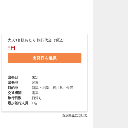
大人1名様あたり 旅行代金（税込）
-
円
出発日を選択
出発日
未定
出発地
関東
目的地
新潟・北陸、石川県、金沢
交通機関
電車
旅行日数
日帰り
最少催行人員
1名
表示料金について