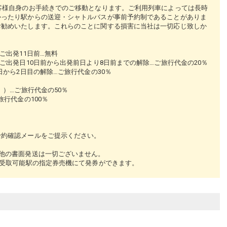
客様自身のお手続きでのご移動となります。ご利用列車によっては長時
かったり駅からの送迎・シャトルバスが事前予約制であることがありま
お勧めいたします。これらのことに関する損害に当社は一切応じ致しか
ご出発11日前…無料
ご出発日10日前から出発前日より8日前までの解除…ご旅行代金の20％
日から2日目の解除…ご旅行代金の30％
。）…ご旅行代金の50％
行代金の100％
■■
予約確認メールをご提示ください。
他の書面発送は一切ございません。
り受取可能駅の指定券売機にて発券ができます。