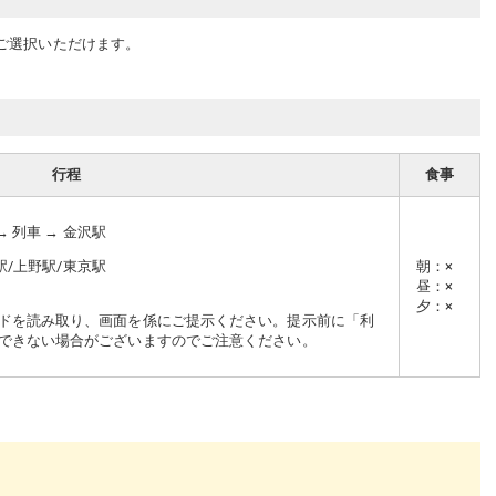
ご選択いただけます。
行程
食事
 列車 → 金沢駅
駅/上野駅/東京駅
朝
：
×
昼
：
×
夕
：
×
ドを読み取り、画面を係にご提示ください。提示前に「利
できない場合がございますのでご注意ください。