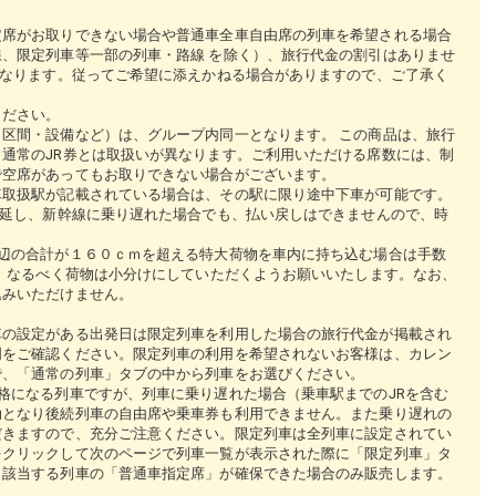
定席がお取りできない場合や普通車全車自由席の列車を希望される場合
、限定列車等一部の列車・路線 を除く）、旅行代金の割引はありませ
となります。従ってご希望に添えかねる場合がありますので、ご了承く
ください。
区間・設備など）は、グループ内同一となります。 この商品は、旅行
通常のJR券とは取扱いが異なります。ご利用いただける席数には、制
で空席があってもお取りできない場合がございます。
車取扱駅が記載されている場合は、その駅に限り途中下車が可能です。
遅延し、新幹線に乗り遅れた場合でも、払い戻しはできませんので、時
辺の合計が１６０ｃｍを超える特大荷物を車内に持ち込む場合は手数
で、なるべく荷物は小分けにしていただくようお願いいたします。なお、
込みいただけません。
車の設定がある出発日は限定列車を利用した場合の旅行代金が掲載され
明をご確認ください。限定列車の利用を希望されないお客様は、カレン
で、「通常の列車」タブの中から列車をお選びください。
格になる列車ですが、列車に乗り遅れた場合（乗車駅までのJRを含む
効となり後続列車の自由席や乗車券も利用できません。また乗り遅れの
だきますので、充分ご注意ください。限定列車は全列車に設定されてい
をクリックして次のページで列車一覧が表示された際に「限定列車」タ
、該当する列車の「普通車指定席」が確保できた場合のみ販売します。