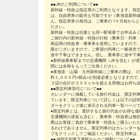
■■JRのご利用について■■
新幹線・特急は指定席のご利用となります。指
は、自由席券の販売も可能ですが（東海道新幹線
ん。指定席券の発売は、ご乗車の 1ケ月前から
ださい。
新幹線・特急は往復とも同一駅発着でお申込み
ご旅行内の新幹線・特急の行程（乗車日・列車・
商品用の特急券・乗車券を使用していますので、
限がございますので、ご希望の列車に一般発売
途中下車はできません。但し、乗車券に途中下
●新幹線乗車駅までの交通機関（JRを含む）が
間には余裕をもってご出発ください。
●東海道・山陽・九州新幹線にご乗車の際は、３
料１,０００円<税込>が別途必要となりますの
３辺の合計が２５０ｃｍを超える荷物はお持ち
■■限定列車割引について■■
カレンダーに掲載している旅行代金は、限定列
ています。限定列車について詳しくは以下の説
ダーをクリック後に表示される列車一覧ページ
●限定列車とは、選択すると旅行代金がお得な価
交通機関の遅延も含む）、乗車券・特急券は無
際はお客様ご負担で乗車券・特急をご購入いた
るわけでありません。限定列車のはカレンダー
ブをクリックしてご確認ください。限定列車は
■■JR指定列車下車駅からのご移動について■■