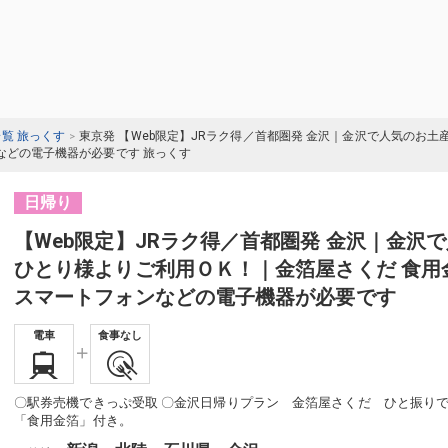
一覧 旅っくす
東京発 【Web限定】JRラク得／首都圏発 金沢｜金沢で人気のお
などの電子機器が必要です 旅っくす
日帰り
【Web限定】JRラク得／首都圏発 金沢｜金沢
ひとり様よりご利用ＯＫ！｜金箔屋さくだ 食用
スマートフォンなどの電子機器が必要です
電車
食事なし
〇駅券売機できっぷ受取 〇金沢日帰りプラン 金箔屋さくだ ひと振り
「食用金箔」付き。