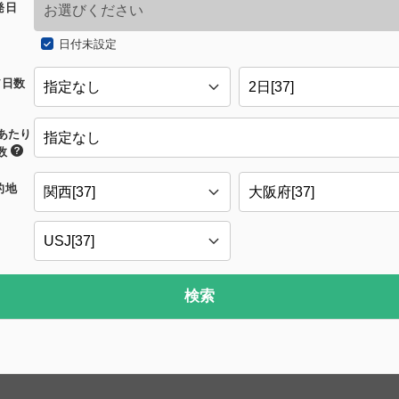
発日
日付未設定
/日数
あたり
数
的地
検索