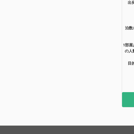
出
泊数
1部屋
の人
目