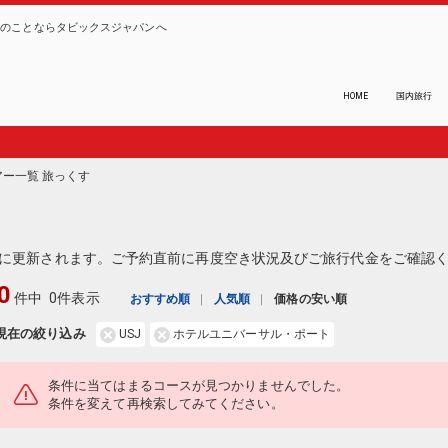
ーのことならタビックスジャパンへ
HOME
国内旅行
ツアー一覧 旅っくす
に更新されます。ご予約直前に再度空き状況及びご旅行代金をご確認
0
件中
0件表示
おすすめ順
人気順
価格の安い順
現在の絞り込み
USJ
ホテルユニバーサル・ポート
条件に当てはまるコースが見つかりませんでした。
条件を変えて再検索してみてください。