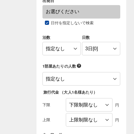
出発日
日付を指定しないで検索
泊数
日数
1部屋あたりの人数
旅行代金
（
大人1名様あたり
）
下限
円
上限
円