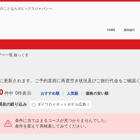
ーのことならタビックスジャパンへ
HOME
国内旅行
アー一覧 旅っくす
に更新されます。ご予約直前に再度空き状況及びご旅行代金をご確認
0
件中
0件表示
おすすめ順
人気順
価格の安い順
現在の絞り込み
ダイワロイネットホテル広島｜
条件に当てはまるコースが見つかりませんでした。
条件を変えて再検索してみてください。