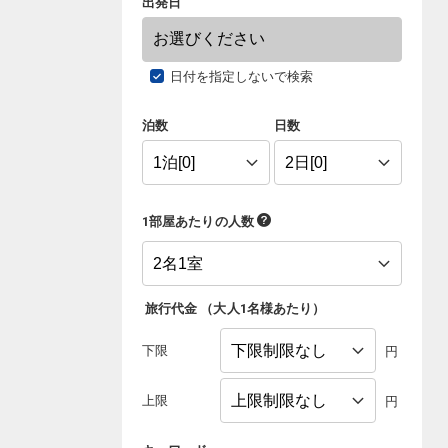
出発日
日付を指定しないで検索
泊数
日数
1部屋あたりの人数
旅行代金
（
大人1名様あたり
）
下限
円
上限
円